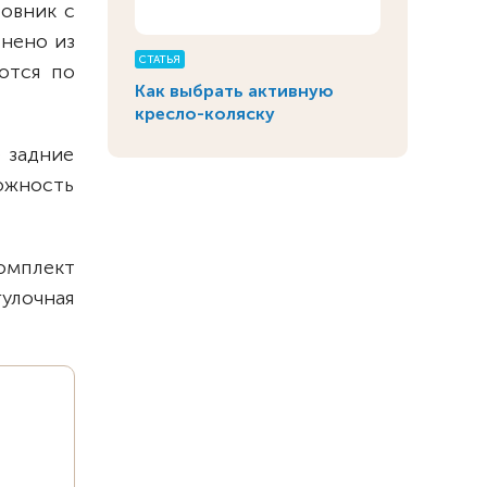
ловник с
лнено из
СТАТЬЯ
ются по
Как выбрать активную
кресло-коляску
 задние
ожность
омплект
улочная