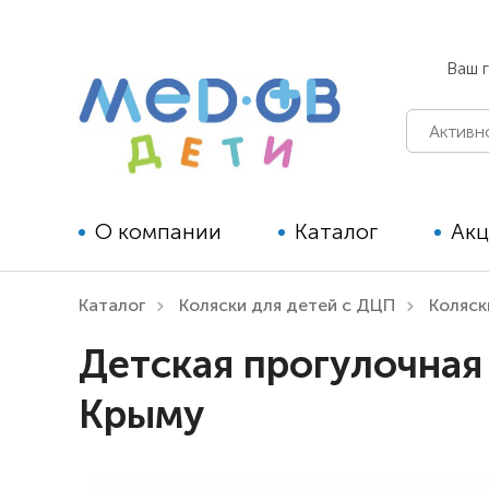
Ваш 
О компании
Каталог
Ак
Каталог
Коляски для детей с ДЦП
Коляск
Технические средства
Детская прогулочная 
реабилитации для детей
Крыму
Технические средства
реабилитации для взрослых