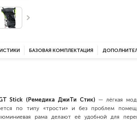
Комнатные
электроприводом
Кислородное оборудование
Для бассейна
Скутеры
Для ванны
Оборудование с туалетом
Электрические
Приставки для кресел-
Для дома
колясок
РИСТИКИ
БАЗОВАЯ КОМПЛЕКТАЦИЯ
ДОПОЛНИТЕЛ
Лестничные
Противопролежневые
подушки
Мобильные
Для пляжа
Уличные
Кресла-каталки
Трансформеры
GT Stick (Ремедика ДжиТи Стик)
— лёгкая мод
Вертикализаторы
вается по типу «трости» и без проблем помещ
Кровати для дома
алюминиевая рама делают её удобной для пере
Ванна для инвалидов