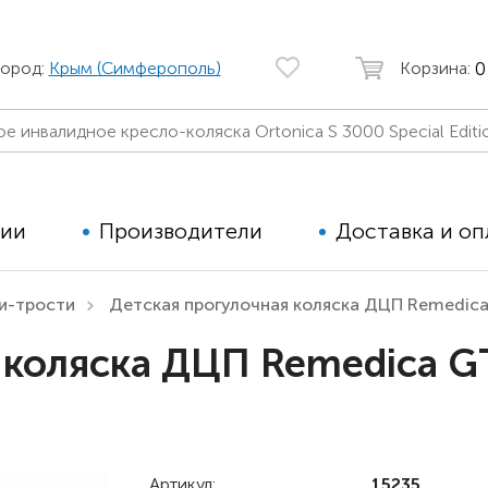
0
город:
Крым (Симферополь)
Корзина:
ции
Производители
Доставка и оп
и-трости
Детская прогулочная коляска ДЦП Remedica
Автомобильные кресла
Аппараты
коляска ДЦП Remedica GT 
Коляски для детей с ДЦП
Тренажё
Коляски для детей активного
Дополнит
типа
для дете
Детские вертикализаторы
Артикул:
15235