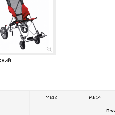
сный
ME12
ME14
Про