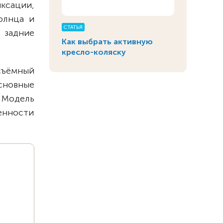
ксации,
олнца и
СТАТЬЯ
 задние
Как выбрать активную
кресло-коляску
съёмный
сновные
 Модель
енности