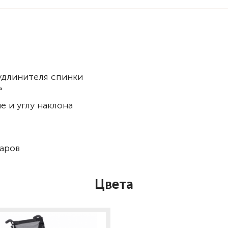
удлинителя спинки
°
е и углу наклона
аров
Цвета