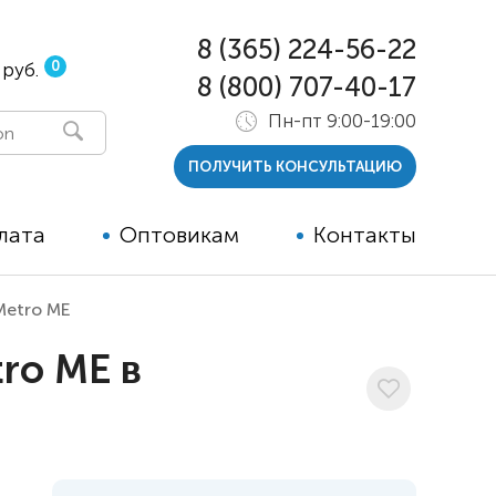
8 (365) 224-56-22
0
 руб.
8 (800) 707-40-17
Пн-пт 9:00-19:00
ПОЛУЧИТЬ КОНСУЛЬТАЦИЮ
лата
Оптовикам
Контакты
Metro ME
 и тутора
ro ME в
ры
ельные опции к ТСР
й