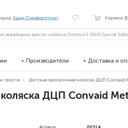
0
город:
Крым (Симферополь)
Корзина:
ции
Производители
Доставка и оп
и-трости
Детская прогулочная коляска ДЦП Convaid 
Автомобильные кресла
Аппараты
 коляска ДЦП Convaid Met
Коляски для детей с ДЦП
Тренажё
Коляски для детей активного
Дополнит
типа
для дете
Детские вертикализаторы
Артикул:
00314