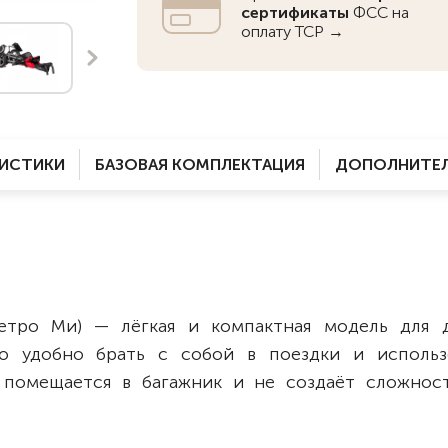
Комнатные
сертификаты
ФСС на
электроприводом
оплату ТСР →
Кислородное оборудование
Для бассейна
Скутеры
Для ванны
Оборудование с туалетом
Электрические
Приставки для кресел-
Для дома
колясок
РИСТИКИ
БАЗОВАЯ КОМПЛЕКТАЦИЯ
ДОПОЛНИТЕЛ
Лестничные
Противопролежневые
подушки
Мобильные
Для пляжа
Уличные
Кресла-каталки
Трансформеры
етро Ми) — лёгкая и компактная модель для 
Вертикализаторы
ю удобно брать с собой в поездки и использ
Кровати для дома
, помещается в багажник и не создаёт сложнос
Ванна для инвалидов