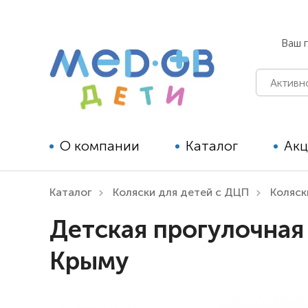
Ваш 
О компании
Каталог
Ак
Каталог
Коляски для детей с ДЦП
Коляск
Технические средства
Детская прогулочная
реабилитации для детей
Крыму
Технические средства
реабилитации для взрослых