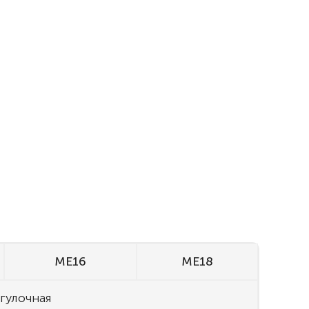
ME16
ME18
гулочная