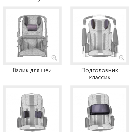
Валик для шеи
Подголовник
классик