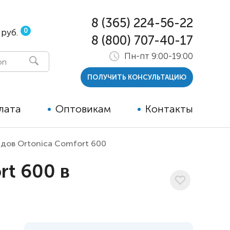
8 (365) 224-56-22
0
 руб.
8 (800) 707-40-17
Пн-пт 9:00-19:00
ПОЛУЧИТЬ КОНСУЛЬТАЦИЮ
лата
Оптовикам
Контакты
идов Ortonica Comfort 600
 и тутора
rt 600 в
ры
ельные опции к ТСР
й