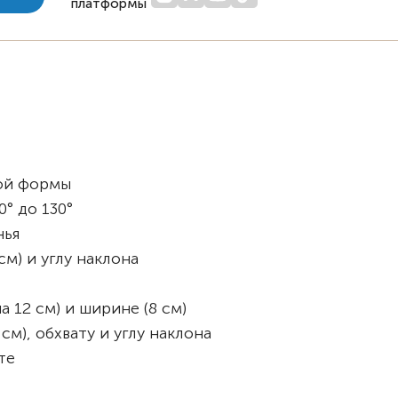
платформы
ой формы
0° до 130°
нья
см) и углу наклона
 12 см) и ширине (8 см)
см), обхвату и углу наклона
те