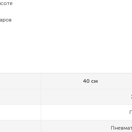
ысоте
аров
40 см
Пневмат