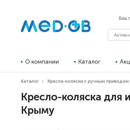
Ваш 
О компании
Каталог
Ак
Каталог
Кресла-коляски с ручным приводом
Технические средства
Кресло-коляска для 
реабилитации для детей
Крыму
Технические средства
реабилитации для взрослых