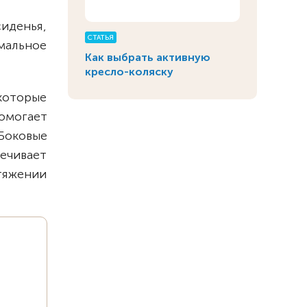
иденья,
СТАТЬЯ
мальное
Как выбрать активную
кресло-коляску
которые
омогает
Боковые
ечивает
отяжении