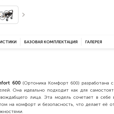
Комнатные
электроприводом
Кислородное оборудование
Для бассейна
Скутеры
Для ванны
Оборудование с туалетом
Электрические
Приставки для кресел-
Для дома
колясок
РИСТИКИ
БАЗОВАЯ КОМПЛЕКТАЦИЯ
ГАЛЕРЕЯ
Лестничные
Противопролежневые
подушки
Мобильные
Для пляжа
Уличные
Кресла-каталки
Трансформеры
fort 600
(Ортоника Комфорт 600) разработана с
Вертикализаторы
лей. Она идеально подходит как для самостоят
Кровати для дома
вождабщего лица. Эта модель сочетает в себе 
Ванна для инвалидов
том на комфорт и безопасность, что делает её о
ожностями.