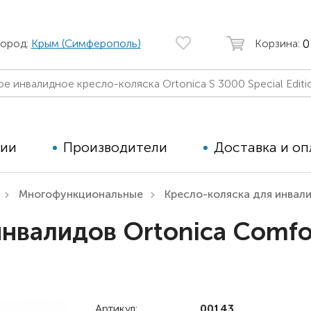
0
город:
Крым (Симферополь)
Корзина:
ции
Производители
Доставка и оп
Многофункциональные
Кресло-коляска для инвал
Автомобильные кресла
Аппараты
инвалидов Ortonica Comfo
Коляски для детей с ДЦП
Тренажё
Коляски для детей активного
Дополнит
типа
для дете
Детские вертикализаторы
Артикул:
00143