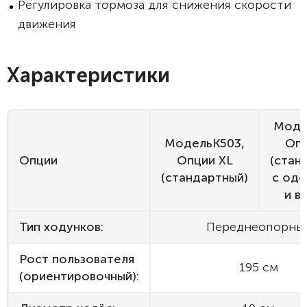
Регулировка тормоза для снижения скорости
движения
Характеристики
Моде
МодельК503,
Опц
Опции
Опции XL
(стан
(стандартный)
с од
и в
Тип ходунков:
Переднеопорны
Рост пользователя
195 см
(ориентировочный):