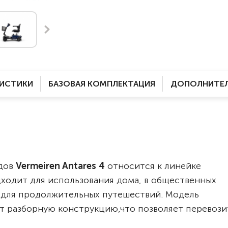
Комнатные
электроприводом
Кислородное оборудование
Для бассейна
Скутеры
Для ванны
Оборудование с туалетом
Электрические
Приставки для кресел-
Для дома
колясок
РИСТИКИ
БАЗОВАЯ КОМПЛЕКТАЦИЯ
ДОПОЛНИТЕЛ
Лестничные
Противопролежневые
подушки
Мобильные
Для пляжа
Уличные
Кресла-каталки
Трансформеры
идов
Vermeiren Antares 4
относится к линейке
Вертикализаторы
дходит для использования дома, в общественных
Кровати для дома
и для продолжительных путешествий. Модель
Ванна для инвалидов
ет разборную конструкцию,что позволяет перевози