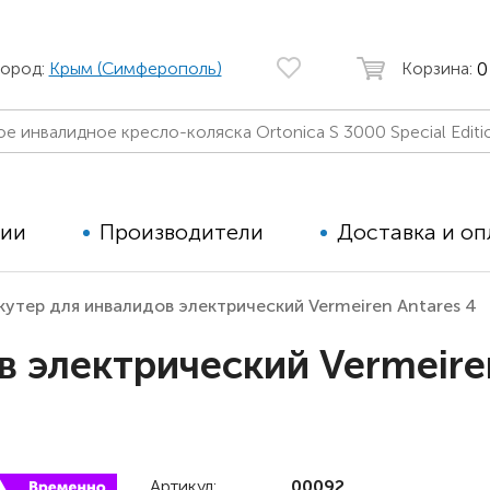
0
город:
Крым (Симферополь)
Корзина:
ции
Производители
Доставка и оп
кутер для инвалидов электрический Vermeiren Antares 4
Автомобильные кресла
Аппараты
в электрический Vermeire
Коляски для детей с ДЦП
Тренажё
Коляски для детей активного
Дополнит
типа
для дете
Детские вертикализаторы
Артикул:
00092