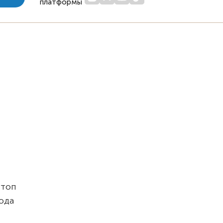
платформы
стоп
ода