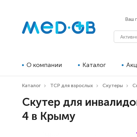
Ваш 
О компании
Каталог
Ак
Каталог
ТСР для взрослых
Скутеры
С
Технические средства
Скутер для инвалидо
реабилитации для детей
4 в Крыму
Технические средства
реабилитации для взрослых