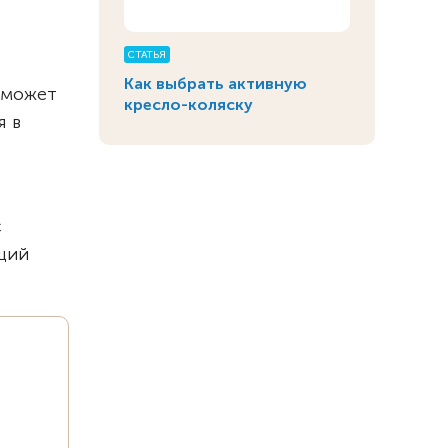
СТАТЬЯ
Как выбрать активную
 может
кресло-коляску
я в
с
щий