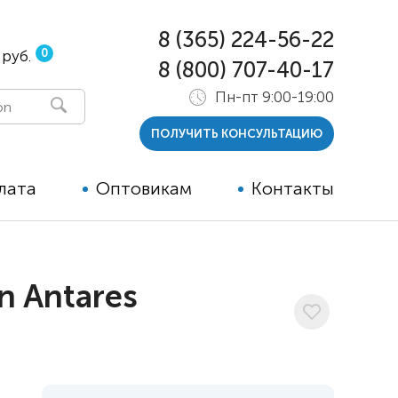
8 (365) 224-56-22
0
 руб.
8 (800) 707-40-17
Пн-пт 9:00-19:00
ПОЛУЧИТЬ КОНСУЛЬТАЦИЮ
лата
Оптовикам
Контакты
 и тутора
n Antares
ры
ельные опции к ТСР
й